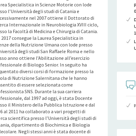
rea Specialistica in Scienze Motorie con lode
p
sso l’Università degli studi di Catania e
0
cessivamente nel 2007 ottiene il Dottorato di
D
erca Internazionale in Neurobiologia XVIII ciclo,
U
sso la Facoltà di Medicina e Chirurgia di Catania.
1
 2017 consegue la Laurea Specialistica in
L
enze della Nutrizione Umana con lode presso
U
niversità degli studi San Raffaele Roma e nello
sso anno ottiene l’Abilitazione all’esercizio
fessionale di Biologo Senior. In seguito ha
quentato diversi corsi di formazione presso la
ola di Nutrizione Salernitana che le hanno
sentito di essere selezionata come
fessionista SNS. Durante la sua carriera
fessionale, dal 1997 ad oggi, è stata Docente
sso il Ministero della Pubblica Istruzione e dal
I
6 al 2011 ha collaborato a vari progetti di
erca scientifica presso l’Università degli studi di
ania, dipartimento di Biochimica e Biologia
ecolare. Negli stessi anni è stata docente di