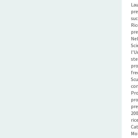
Lau
pre
suc
Ric
pre
Nel
Sci
l’U
ste
pro
fre
Scu
con
Pro
pro
pre
200
ric
Cat
Mol