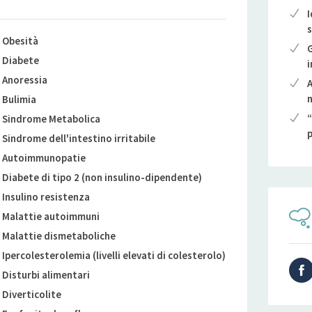
I
s
Obesità
G
Diabete
i
Anoressia
A
n
Bulimia
“
Sindrome Metabolica
p
Sindrome dell'intestino irritabile
Autoimmunopatie
Diabete di tipo 2 (non insulino-dipendente)
Insulino resistenza
Malattie autoimmuni
Malattie dismetaboliche
Ipercolesterolemia (livelli elevati di colesterolo)
Disturbi alimentari
Diverticolite