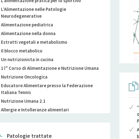
L’alimentazione pratica per lo sportivo
L’Alimentazione nelle Patologie
Neurodegenerative
Alimentazione pediatrica
Alimentazione nella donna
Estratti vegetali e metabolismo
Il blocco metabolico
Un nutrizionista in cucina
17° Corso di Alimentazione e Nutrizione Umana
Nutrizione Oncologica
Educatore Alimentare presso la Federazione
Italiana Tennis
Nutrizione Umana 2.1
“
Allergie e Intolleranze alimentari
o
P
A
Patologie trattate
b