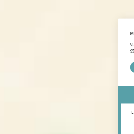
M
Vi
95
L