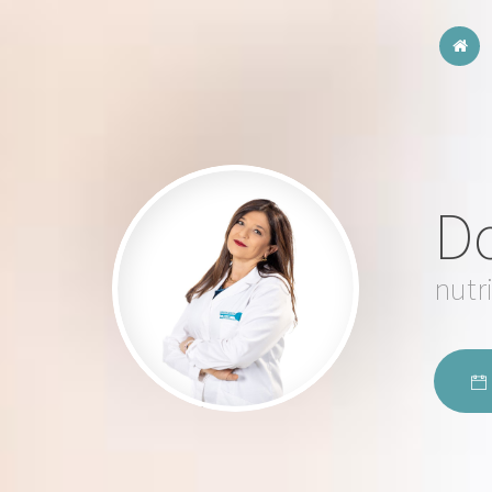
Do
nutr