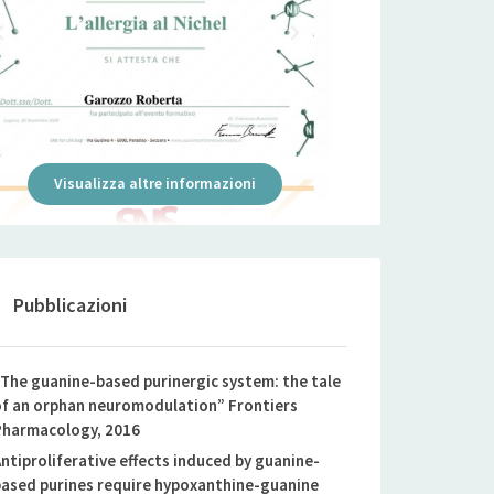
Visualizza altre informazioni
Pubblicazioni
The guanine-based purinergic system: the tale
f an orphan neuromodulation” Frontiers
harmacology, 2016
ntiproliferative effects induced by guanine-
ased purines require hypoxanthine-guanine