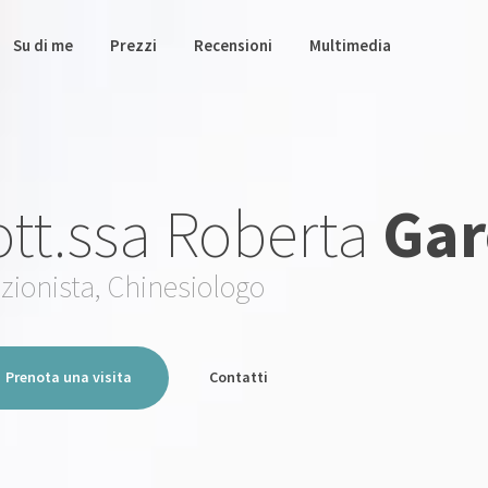
Su di me
Prezzi
Recensioni
Multimedia
tt.ssa Roberta
Gar
izionista, Chinesiologo
Prenota una visita
Contatti