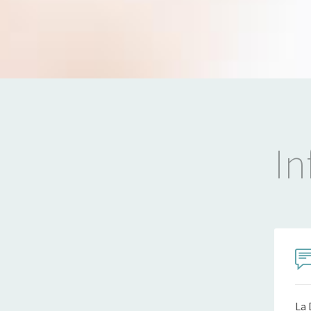
In
La 