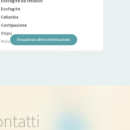
Esofagite da reflusso
Esofagite
Celiachia
Costipazione
Stipsi
Visualizza altre informazioni
Malattie cardiovascolari
Steatosi epatica non alcolica (NAFLD)
Allergie Alimentari
ntatti