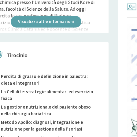
chimica presso l’Università degli Studi Kore di
a, facoltà di Scienze della Salute. Ad oggi
rcita la sua professione di Biologo
Visualizza altre informazioni
rizionista presso il centro polispecialistico
ros Clinic a Catania ed è docente di Scienze
orie e Sportive con contratto a tempo
eterminato presso il Liceo Scientifico e
guistico Principe Umberto di Catania.
Tirocinio
laborazione con Società Sportive come
rizionista Gupe Volley Battiati, serie B, 2018-
9 Pallavolo Sicilia, serie BF. 2018 Volley Catania,
ie A2M, 2018-2019 Saturnia Acicastello, BM,
Perdita di grasso e definizione in palestra:
9-2020 Paideia Calcio, 2019-2020 Circolo Tennis
dieta e integratori
tekatira, 2020 Saturnia Acicastello, Volley M,
La Cellulite: strategie alimentari ed esercizio
0/21/22/23 SERIE A3 M
fisico
La gestione nutrizionale del paziente obeso
nella chirurgia bariatrica
Metodo Apollo: diagnosi, integrazione e
nutrizione per la gestione della Psoriasi